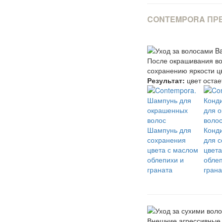
CONTEMPORA ПРЕ
После окрашивания во
сохранению яркости ц
Результат:
цвет остае
Шампунь для
Конд
сохранения
для 
цвета с маслом
цвета
облепихи и
облеп
граната
грана
Внешние агрессивные ф