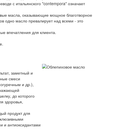
реводе с итальянского "contempora" означает
товые масла, оказывающие мощное благотворное
ов одно масло превалирует над всеми - это
мые впечатления для клиента.
е.
ьтат, заметный и
нные смеси
огуречным и др.),
отражающей
елку, до которого
я здоровья,
дый продукт для
ксклюзивными
и и антиоксидантами