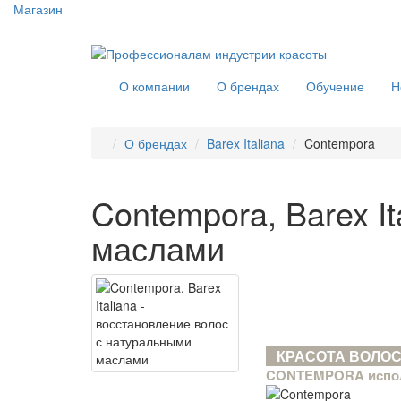
Магазин
О компании
О брендах
Обучение
Н
О брендах
Barex Italiana
Contempora
Contempora, Barex I
маслами
КРАСОТА ВОЛОС
CONTEMPORA исполь