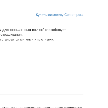
Купить косметику Contempora
a для окрашенных волос
" способствует
 окрашивания.
 становятся мягкими и плотными.
ия укладки и неправильного применения химических