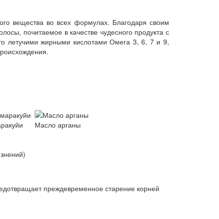
ого вещества во всех формулах. Благодаря своим
лосы, почитаемое в качестве чудесного продукта с
то летучими жирными кислотами Омега 3, 6, 7 и 9,
происхождения.
ракуйи
Масло арганы
язнений)
редотвращает преждевременное старение корней