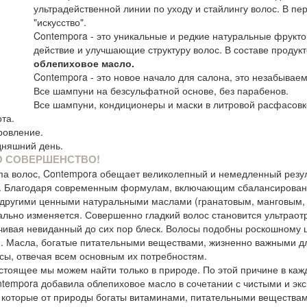
ультрадейственной линии по уходу и стайлингу волос. В пе
"искусство".
Contempora - это уникальные и редкие натуральные фрук
действие и улучшающие структуру волос. В составе продукт
облепиховое масло.
Contempora - это новое начало для салона, это незабывае
Все шампуни на безсульфатной основе, без парабенов.
Все шампуни, кондиционеры и маски в литровой расфасовк
ота.
ровление.
дняшний день.
О СОВЕРШЕНСТВО!
ипа волос, Contempora обещает великолепный и немедленный резул
пь. Благодаря современным формулам, включающим сбалансирова
 другими ценными натуральными маслами (гранатовым, манговым, 
кально изменяется. Совершенно гладкий волос становится ультра
чивая невиданный до сих пор блеск. Волосы подобны роскошному ш
я. Масла, богатые питательными веществами, жизненно важными дл
ы, отвечая всем основным их потребностям.
стоящее мы можем найти только в природе. По этой причине в каж
ntempora добавила облепиховое масло в сочетании с чистыми и э
которые от природы богаты витаминами, питательными веществам