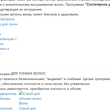
сти к значительному высушиванию волос. Программа
"Contempora 
едотвращая их иссушение.
сухие волосы вновь сияют блеском и здоровьем.
а
жняющая с
ом
ихи и
о
ДЛЯ ТОНКИХ ВОЛОС
гут казаться безжизненными, "жидкими" и слабыми. Целью програ
, обеспечение плотности и силы волос без утяжеления.
осы укрепляются, приобретая плотность и объем.
иционер
Спрей для