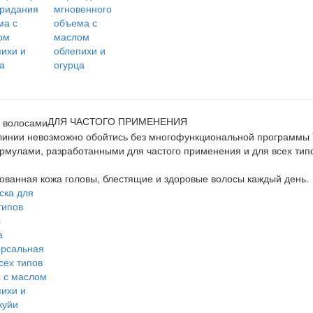
придания
мгновенного
ма с
объема с
ом
маслом
ихи и
облепихи и
а
огурца
ДЛЯ ЧАСТОГО ПРИМЕНЕНИЯ
линии невозможно обойтись без многофункциональной программы
мулами, разработанными для частого применения и для всех типов 
ванная кожа головы, блестящие и здоровые волосы каждый день.
а
ерсальная
сех типов
с с маслом
ихи и
куйи