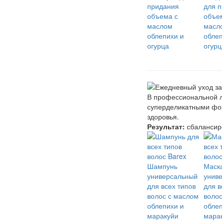
придания
для 
объема с
объе
маслом
масл
облепихи и
облеп
огурца
огурц
В профессиональной 
суперделикатными фор
здоровья.
Результат:
сбалансиро
Шампунь
Маск
универсальный
унив
для всех типов
для в
волос с маслом
воло
облепихи и
облеп
маракуйи
мара