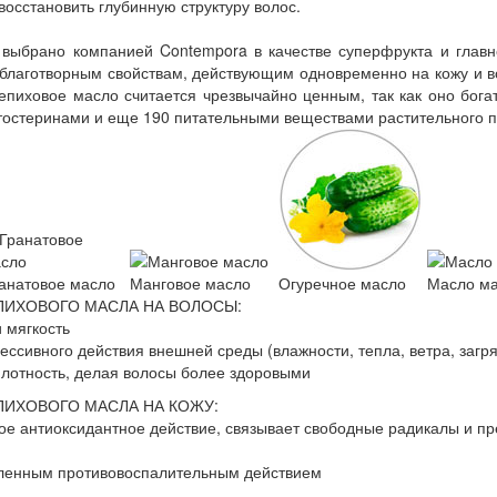
восстановить глубинную структуру волос.
выбрано компанией Contempora в качестве суперфрукта и главн
благотворным свойствам, действующим одновременно на кожу и во
епиховое масло считается чрезвычайно ценным, так как оно бога
тостеринами и еще 190 питательными веществами растительного 
анатовое масло
Манговое масло
Огуречное масло
Масло ма
ПИХОВОГО МАСЛА НА ВОЛОСЫ:
 мягкость
ессивного действия внешней среды (влажности, тепла, ветра, загр
плотность, делая волосы более здоровыми
ПИХОВОГО МАСЛА НА КОЖУ:
ое антиоксидантное действие, связывает свободные радикалы и п
ленным противовоспалительным действием