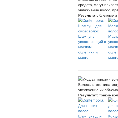
средств, могут приве
увлажнение волос, пр
Результат:
блеклые и 
Шампунь
Маск
увлажняющий с
увла
маслом
масл
облепихи и
облеп
манго
манг
Волосы этого типа мо
увеличение их объема
Результат:
тонкие вол
Шампунь для
Конд