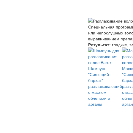
Специальная програ
или непослушных воло
выравниванием препар
Результат:
гладкие, э
Шампунь
Маск
"Сияющий
"Сия
бархат"
барха
разглаживающий
разг
с маслом
с ма
облепихи и
облеп
арганы
арга