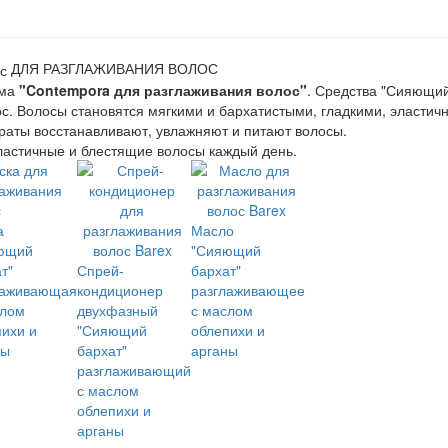
ДЛЯ РАЗГЛАЖИВАНИЯ ВОЛОС
мма
"Contempora для разглаживания волос"
. Средства "Сияющий
с. Волосы становятся мягкими и бархатистыми, гладкими, эласти
аты восстанавливают, увлажняют и питают волосы.
ластичные и блестящие волосы каждый день.
а
Масло
ющий
"Сияющий
т"
Спрей-
бархат"
лаживающая
кондиционер
разглаживающее
слом
двухфазный
с маслом
ихи и
"Сияющий
облепихи и
ны
бархат"
арганы
разглаживающий
с маслом
облепихи и
арганы