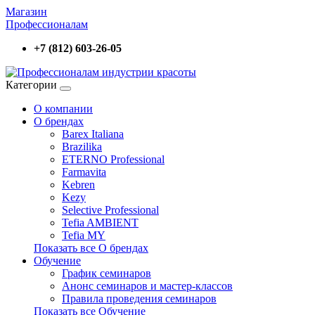
Магазин
Профессионалам
+7 (812) 603-26-05
Категории
О компании
О брендах
Barex Italiana
Brazilika
ETERNO Professional
Farmavita
Kebren
Kezy
Selective Professional
Tefia AMBIENT
Tefia MY
Показать все О брендах
Обучение
График семинаров
Анонс семинаров и мастер-классов
Правила проведения семинаров
Показать все Обучение