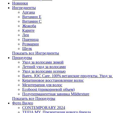
Новинки
Ингредиенты
Аргана
Витамин Е
Витамин С
Жожоба
Карите
Лен
Пшеница
Розмарин
Шелк
Показать все Ингредиенты
Процедуры
Уход за волосами зимой
Летний уход за волосами
Уход за волосами осенью
Barex. JOC Care. 100% веганские продукты. Уход за
Кератиновое восстановление волос
Мезотерапия для волос
Ecoboost (прикорневой объем)
Полуперманентная завивка Mildtexture
Показать все Процедуры
Фото Видео
CONTEMPORARY 2024
TEFIA MY. Презентация нового бренда