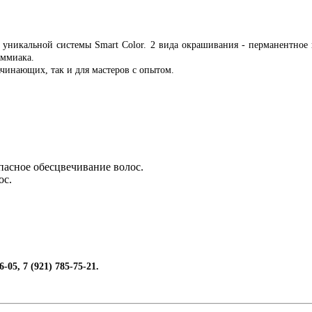
 уникальной системы Smart Color. 2 вида окрашивания - перманентное
аммиака.
ачинающих, так и для мастеров с опытом.
пасное обесцвечивание волос.
ос.
26-05,
7 (921) 785-75-21
.