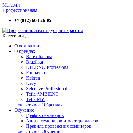
Магазин
Профессионалам
+7 (812) 603-26-05
Категории
О компании
О брендах
Barex Italiana
Brazilika
ETERNO Professional
Farmavita
Kebren
Kezy
Selective Professional
Tefia AMBIENT
Tefia MY
Показать все О брендах
Обучение
График семинаров
Анонс семинаров и мастер-классов
Правила проведения семинаров
Показать все Обучение